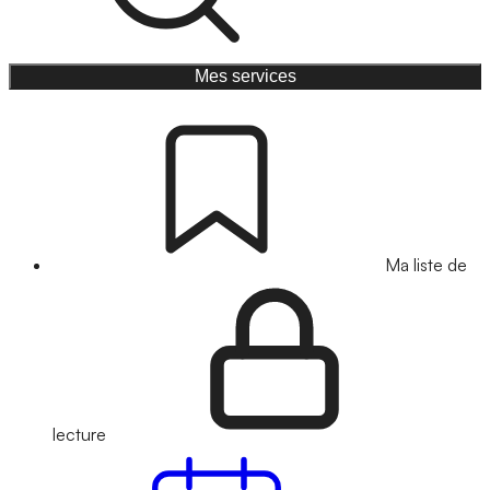
Mes services
Ma liste de
lecture