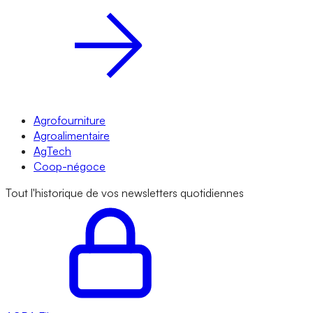
Agrofourniture
Agroalimentaire
AgTech
Coop-négoce
Tout l'historique de vos newsletters quotidiennes