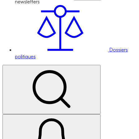
newsletters
Dossiers
politiques