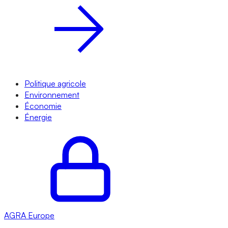
Politique agricole
Environnement
Économie
Énergie
AGRA
Europe