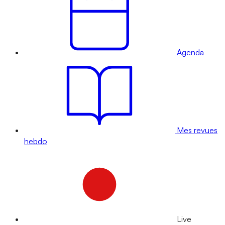
Agenda
Mes revues
hebdo
Live