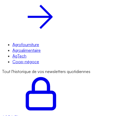
Agrofourniture
Agroalimentaire
AgTech
Coop-négoce
Tout l'historique de vos newsletters quotidiennes