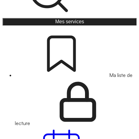
Mes services
Ma liste de
lecture