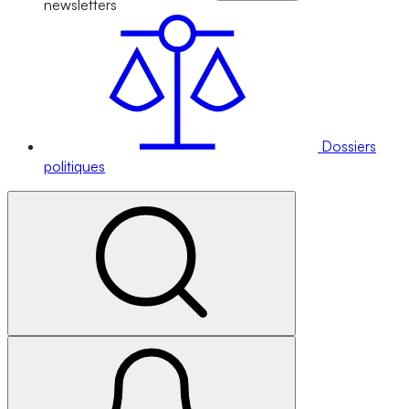
newsletters
Dossiers
politiques