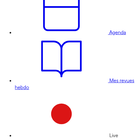
Agenda
Mes revues
hebdo
Live