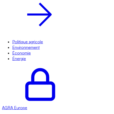
Politique agricole
Environnement
Économie
Énergie
AGRA
Europe