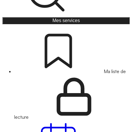
Mes services
Ma liste de
lecture