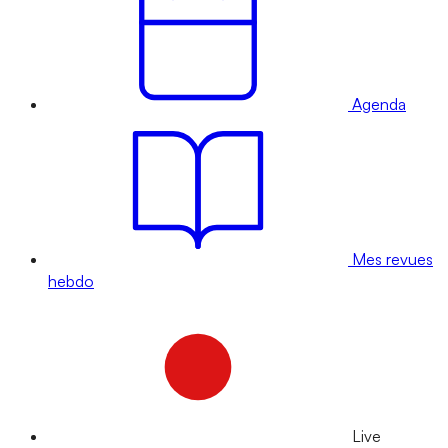
Agenda
Mes revues
hebdo
Live