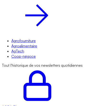
Agrofourniture
Agroalimentaire
AgTech
Coop-négoce
Tout l'historique de vos newsletters quotidiennes