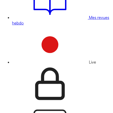
Mes revues
hebdo
Live