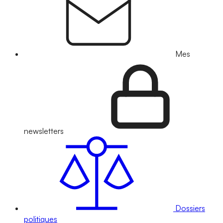
Mes
newsletters
Dossiers
politiques