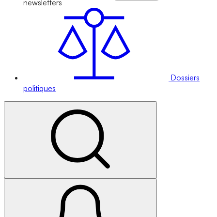
newsletters
Dossiers
politiques