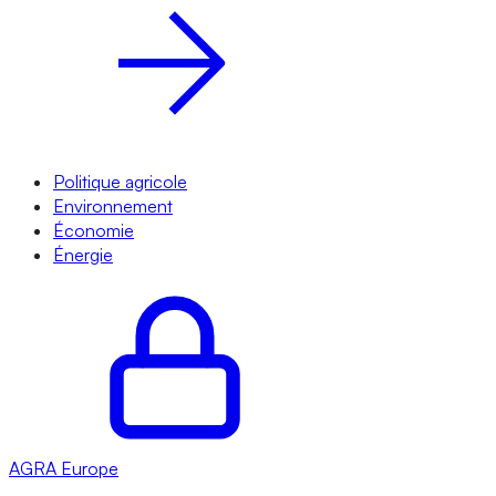
Politique agricole
Environnement
Économie
Énergie
AGRA
Europe