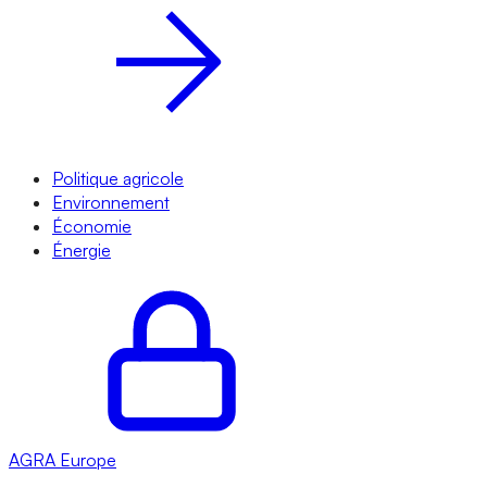
Politique agricole
Environnement
Économie
Énergie
AGRA
Europe