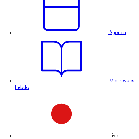
Agenda
Mes revues
hebdo
Live