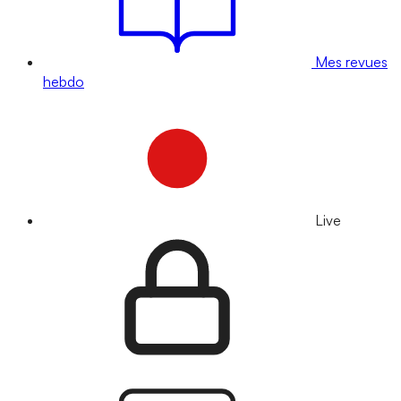
Mes revues
hebdo
Live