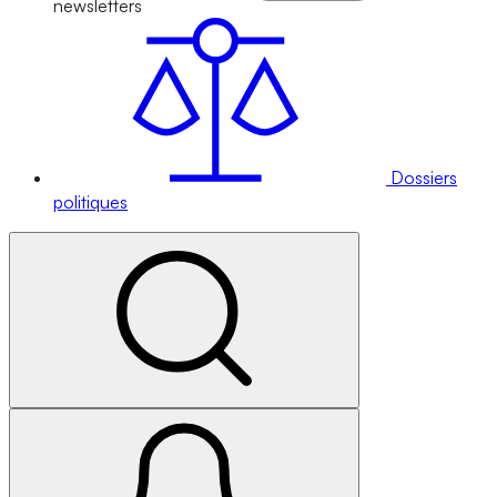
newsletters
Dossiers
politiques