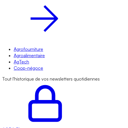
Agrofourniture
Agroalimentaire
AgTech
Coop-négoce
Tout l'historique de vos newsletters quotidiennes