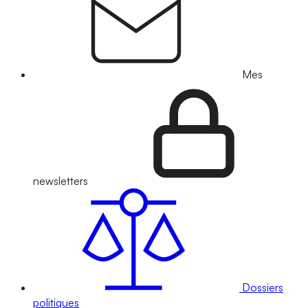
Mes
newsletters
Dossiers
politiques