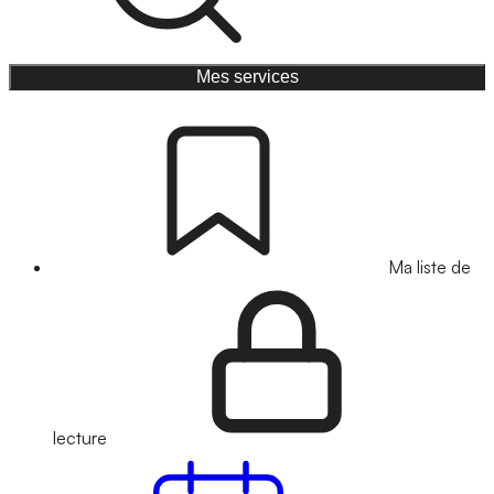
Mes services
Ma liste de
lecture