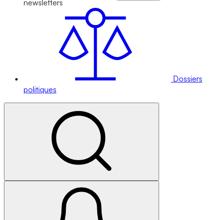
newsletters
Dossiers
politiques