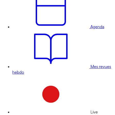
Agenda
Mes revues
hebdo
Live