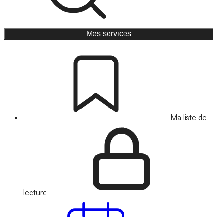
Mes services
Ma liste de
lecture