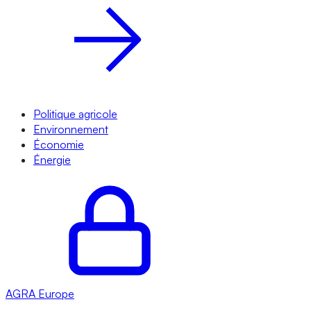
Politique agricole
Environnement
Économie
Énergie
AGRA
Europe