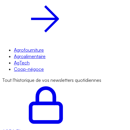
Agrofourniture
Agroalimentaire
AgTech
Coop-négoce
Tout l'historique de vos newsletters quotidiennes