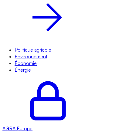
Politique agricole
Environnement
Économie
Énergie
AGRA
Europe