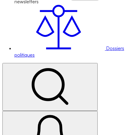
newsletters
Dossiers
politiques