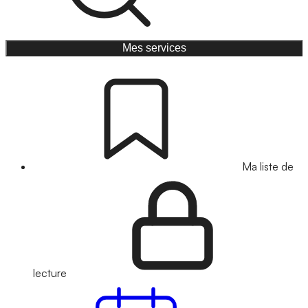
Mes services
Ma liste de
lecture