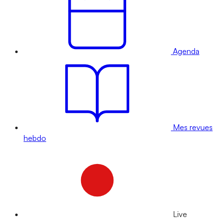
Agenda
Mes revues
hebdo
Live