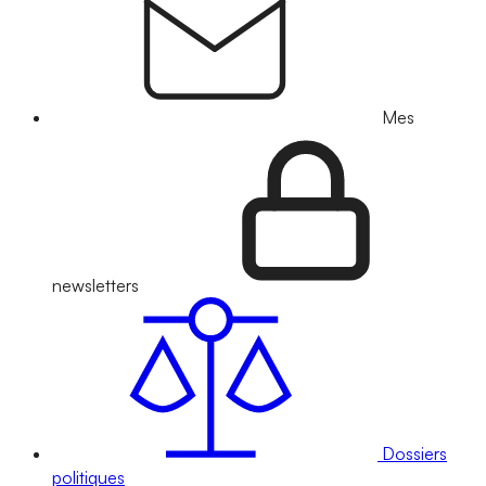
Mes
newsletters
Dossiers
politiques