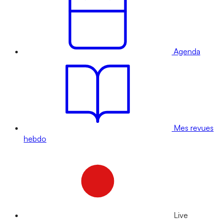
Agenda
Mes revues
hebdo
Live