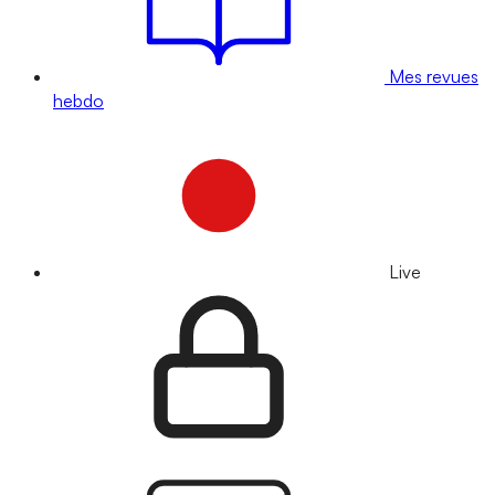
Mes revues
hebdo
Live