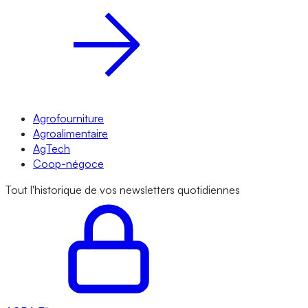
Agrofourniture
Agroalimentaire
AgTech
Coop-négoce
Tout l'historique de vos newsletters quotidiennes