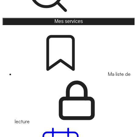
Mes services
Ma liste de
lecture