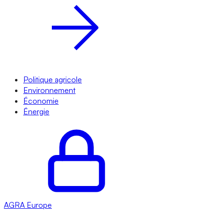
Politique agricole
Environnement
Économie
Énergie
AGRA
Europe