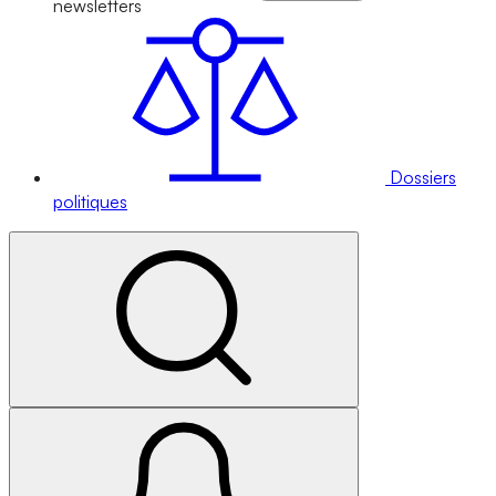
newsletters
Dossiers
politiques