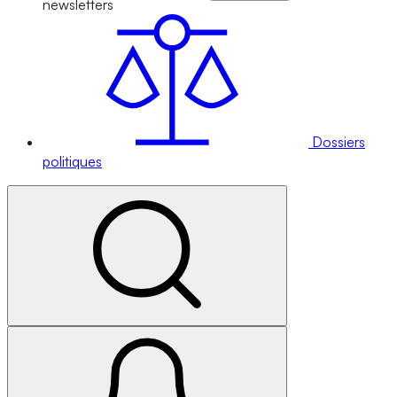
newsletters
Dossiers
politiques