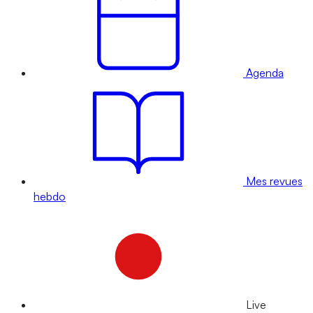
Agenda
Mes revues
hebdo
Live