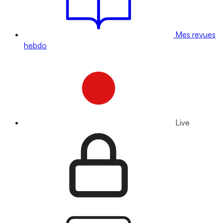
Mes revues
hebdo
Live