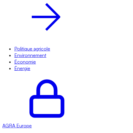
Politique agricole
Environnement
Économie
Énergie
AGRA
Europe