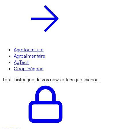
Agrofourniture
Agroalimentaire
AgTech
Coop-négoce
Tout l'historique de vos newsletters quotidiennes