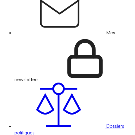
Mes
newsletters
Dossiers
politiques