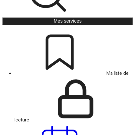
Mes services
Ma liste de
lecture