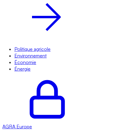
Politique agricole
Environnement
Économie
Énergie
AGRA
Europe