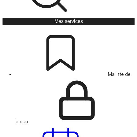
Mes services
Ma liste de
lecture