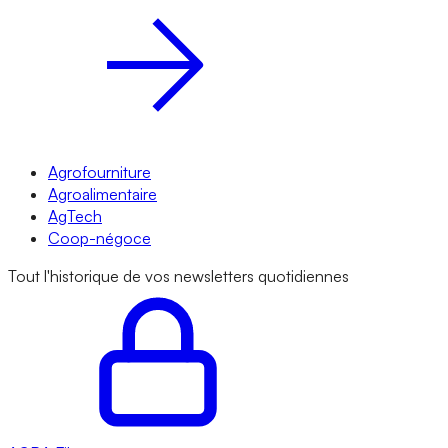
Agrofourniture
Agroalimentaire
AgTech
Coop-négoce
Tout l'historique de vos newsletters quotidiennes