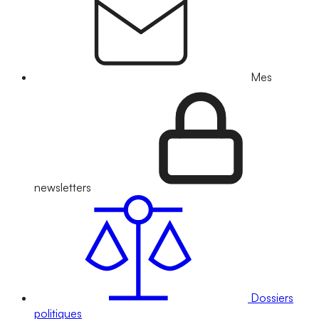
Mes
newsletters
Dossiers
politiques