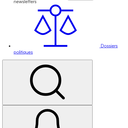
newsletters
Dossiers
politiques