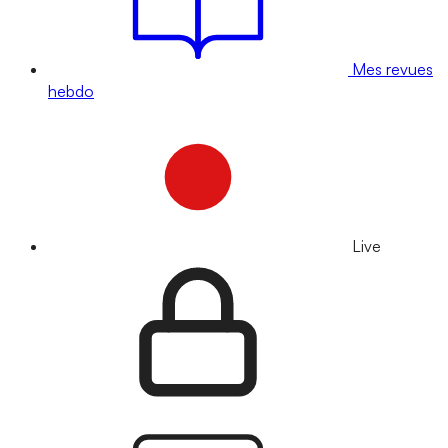
Mes revues
hebdo
Live