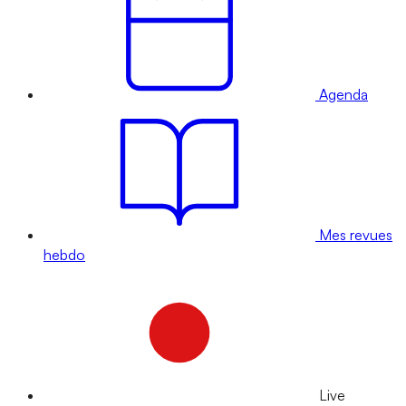
Agenda
Mes revues
hebdo
Live