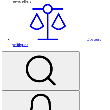
newsletters
Dossiers
politiques