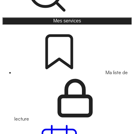
Mes services
Ma liste de
lecture