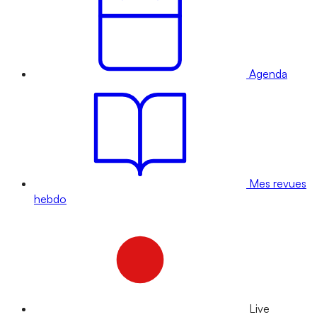
Agenda
Mes revues
hebdo
Live