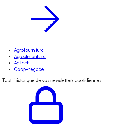
Agrofourniture
Agroalimentaire
AgTech
Coop-négoce
Tout l'historique de vos newsletters quotidiennes