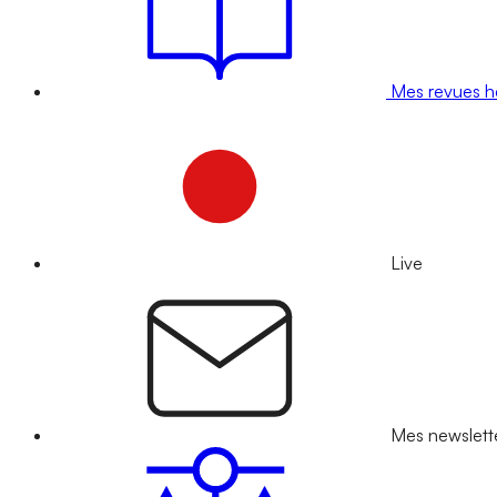
Mes revues 
Live
Mes newslett