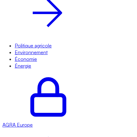
Politique agricole
Environnement
Économie
Énergie
AGRA
Europe