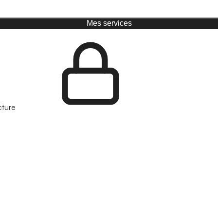
Mes services
cture