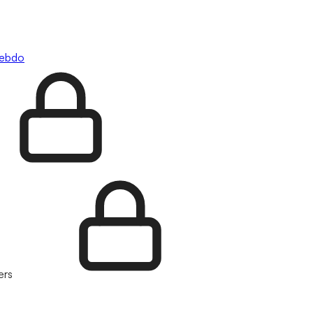
hebdo
ers