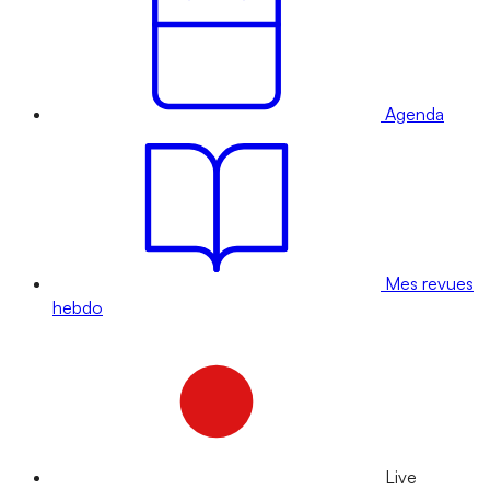
Agenda
Mes revues
hebdo
Live