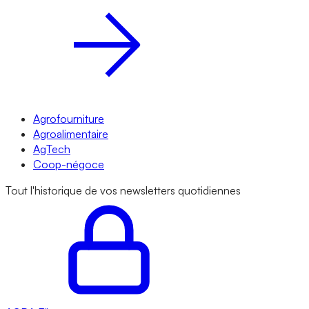
Agrofourniture
Agroalimentaire
AgTech
Coop-négoce
Tout l'historique de vos newsletters quotidiennes