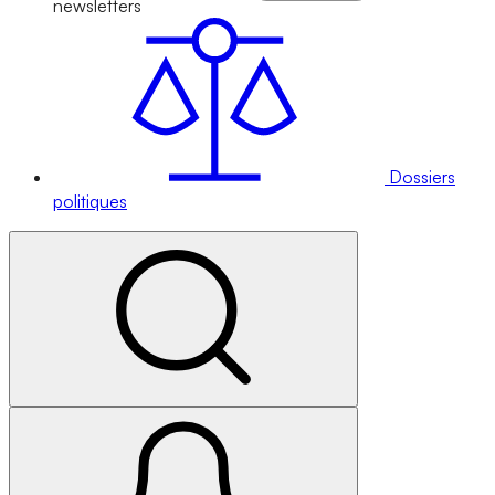
newsletters
Dossiers
politiques