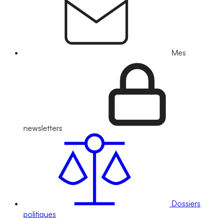
Mes
newsletters
Dossiers
politiques