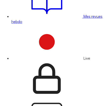
Mes revues
hebdo
Live