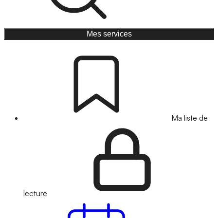
Mes services
Ma liste de
lecture