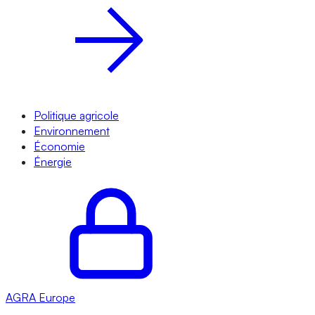
Politique agricole
Environnement
Économie
Énergie
AGRA
Europe