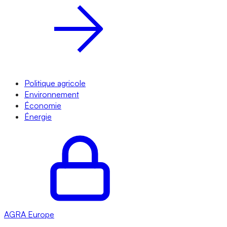
Politique agricole
Environnement
Économie
Énergie
AGRA
Europe