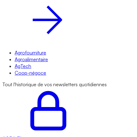
Agrofourniture
Agroalimentaire
AgTech
Coop-négoce
Tout l'historique de vos newsletters quotidiennes