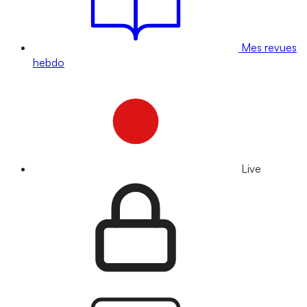
Mes revues
hebdo
Live