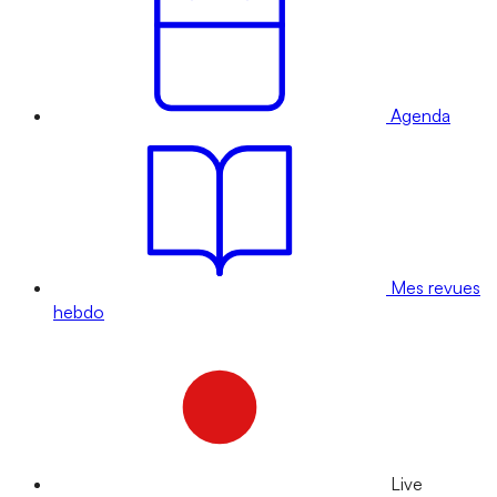
Agenda
Mes revues
hebdo
Live