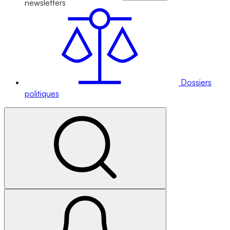
newsletters
Dossiers
politiques