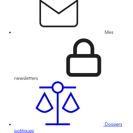
Mes
newsletters
Dossiers
politiques