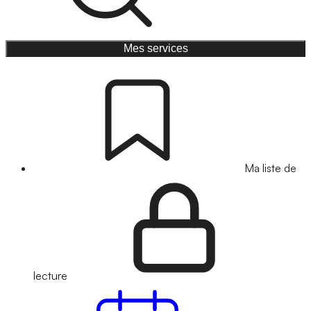
Mes services
Ma liste de
lecture