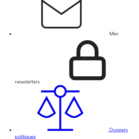
Mes
newsletters
Dossiers
politiques