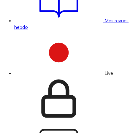
Mes revues
hebdo
Live