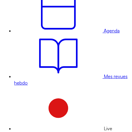
Agenda
Mes revues
hebdo
Live