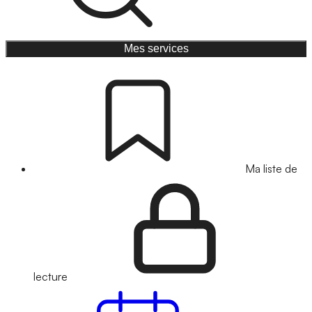
Mes services
Ma liste de
lecture