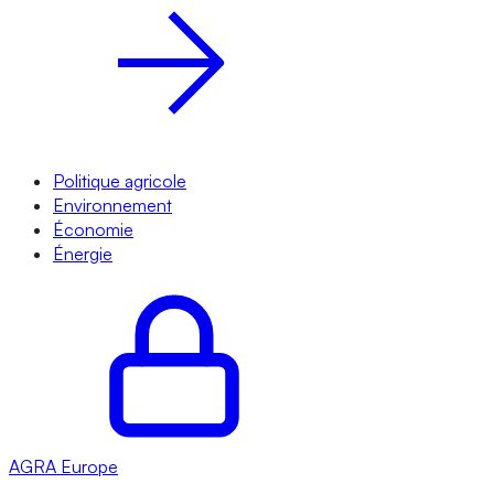
Politique agricole
Environnement
Économie
Énergie
AGRA
Europe