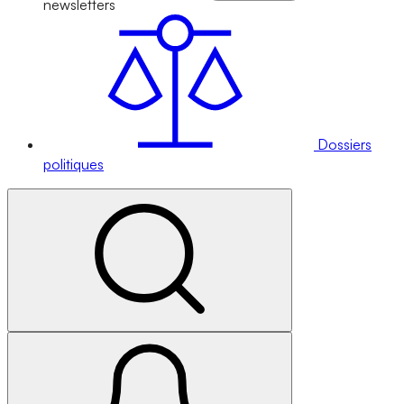
newsletters
Dossiers
politiques