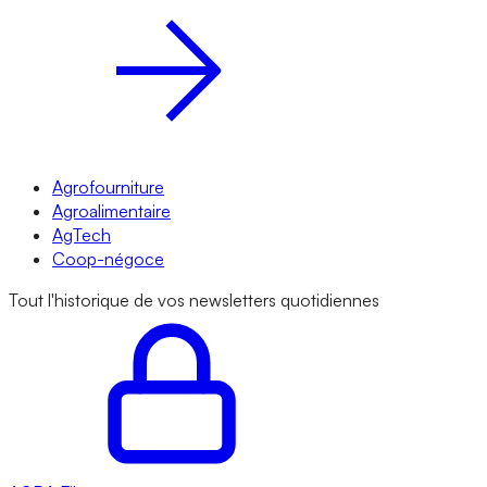
Agrofourniture
Agroalimentaire
AgTech
Coop-négoce
Tout l'historique de vos newsletters quotidiennes