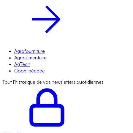
Agrofourniture
Agroalimentaire
AgTech
Coop-négoce
Tout l'historique de vos newsletters quotidiennes