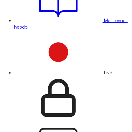
Mes revues
hebdo
Live