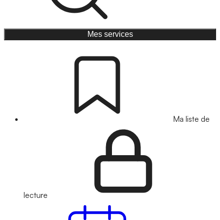
Mes services
Ma liste de
lecture