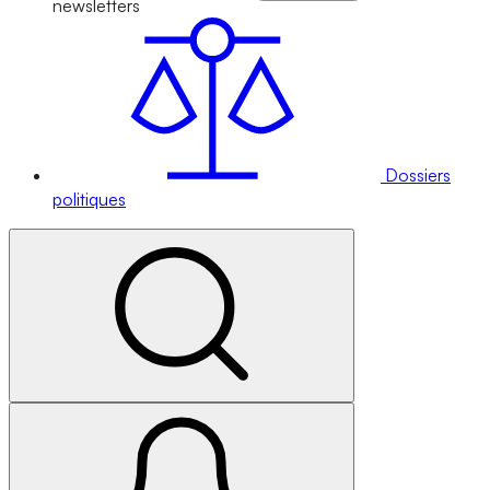
newsletters
Dossiers
politiques