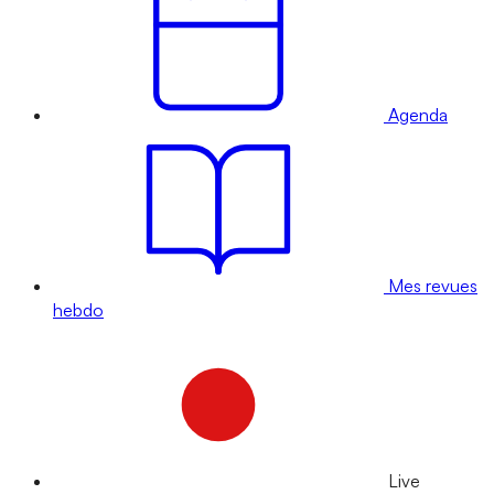
Agenda
Mes revues
hebdo
Live