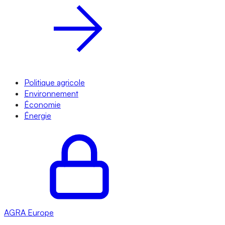
Politique agricole
Environnement
Économie
Énergie
AGRA
Europe