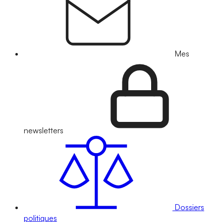
Mes
newsletters
Dossiers
politiques