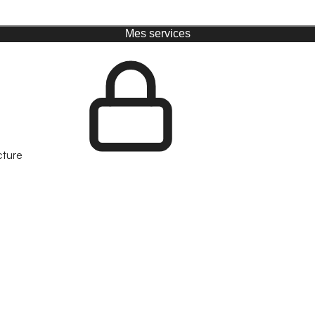
Mes services
cture