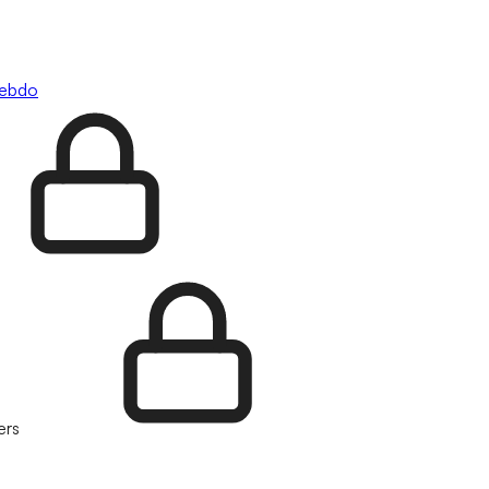
hebdo
ers