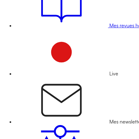
Mes revues 
Live
Mes newslett