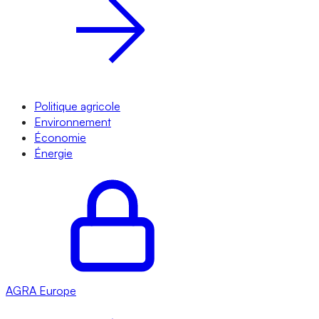
Politique agricole
Environnement
Économie
Énergie
AGRA
Europe