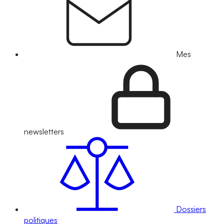
Mes
newsletters
Dossiers
politiques