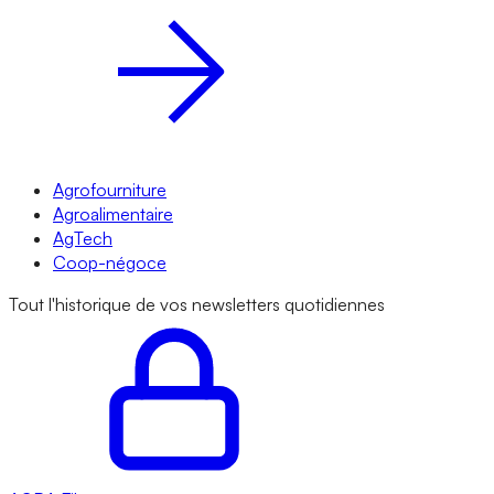
Agrofourniture
Agroalimentaire
AgTech
Coop-négoce
Tout l'historique de vos newsletters quotidiennes