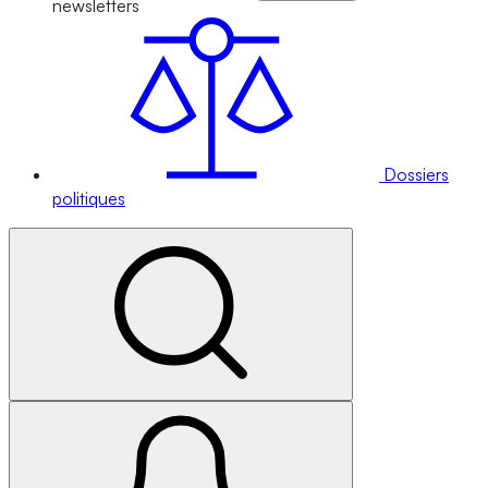
newsletters
Dossiers
politiques