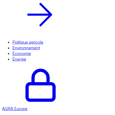
Politique agricole
Environnement
Économie
Énergie
AGRA
Europe