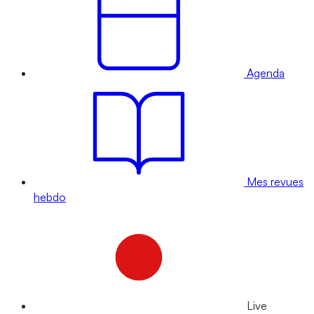
Agenda
Mes revues
hebdo
Live