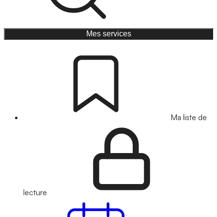
Mes services
Ma liste de
lecture