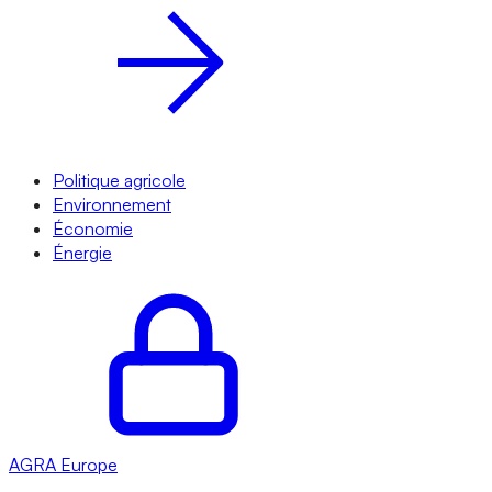
Politique agricole
Environnement
Économie
Énergie
AGRA
Europe