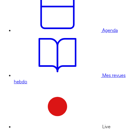
Agenda
Mes revues
hebdo
Live