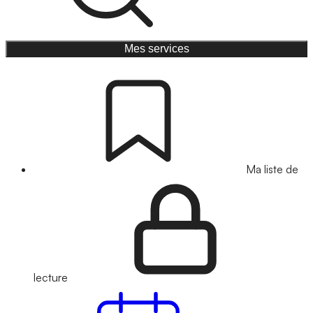
Mes services
Ma liste de
lecture