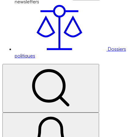
newsletters
Dossiers
politiques