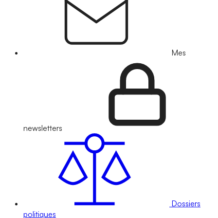
Mes
newsletters
Dossiers
politiques