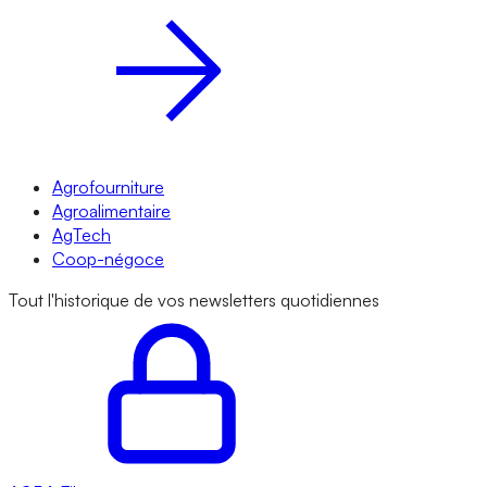
Agrofourniture
Agroalimentaire
AgTech
Coop-négoce
Tout l'historique de vos newsletters quotidiennes