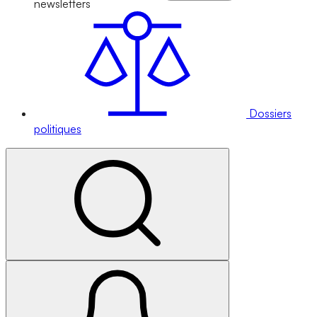
newsletters
Dossiers
politiques