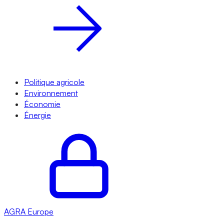
Politique agricole
Environnement
Économie
Énergie
AGRA
Europe