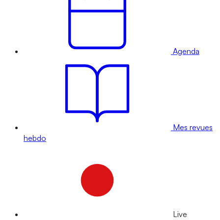
Agenda
Mes revues
hebdo
Live