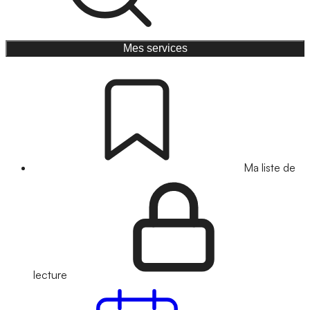
Mes services
Ma liste de
lecture