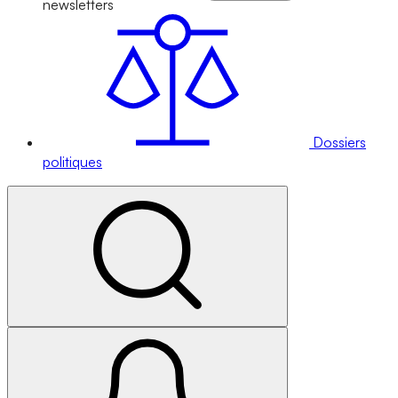
newsletters
Dossiers
politiques