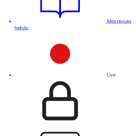
Mes revues
hebdo
Live