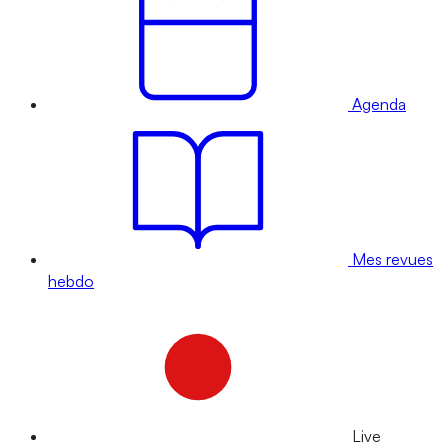
Agenda
Mes revues
hebdo
Live