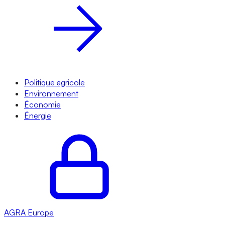
Politique agricole
Environnement
Économie
Énergie
AGRA
Europe