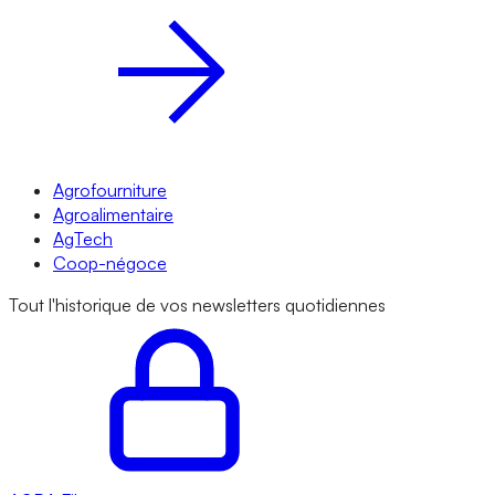
Agrofourniture
Agroalimentaire
AgTech
Coop-négoce
Tout l'historique de vos newsletters quotidiennes