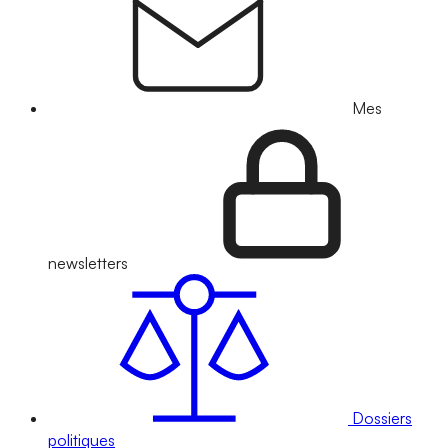
Mes
newsletters
Dossiers
politiques