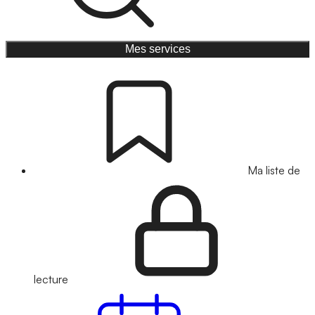
Mes services
Ma liste de
lecture