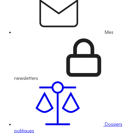
Mes
newsletters
Dossiers
politiques