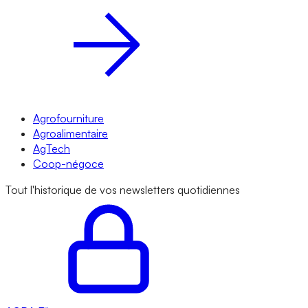
Agrofourniture
Agroalimentaire
AgTech
Coop-négoce
Tout l'historique de vos newsletters quotidiennes