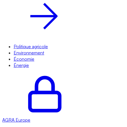
Politique agricole
Environnement
Économie
Énergie
AGRA
Europe