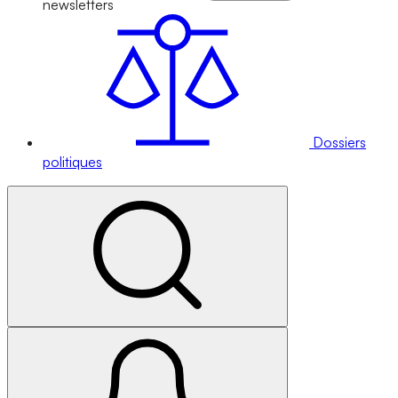
newsletters
Dossiers
politiques