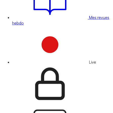
Mes revues
hebdo
Live