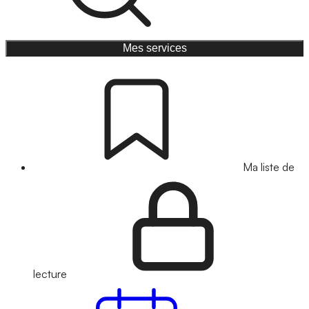
Mes services
Ma liste de
lecture