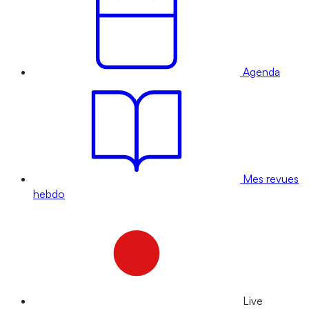
Agenda
Mes revues
hebdo
Live