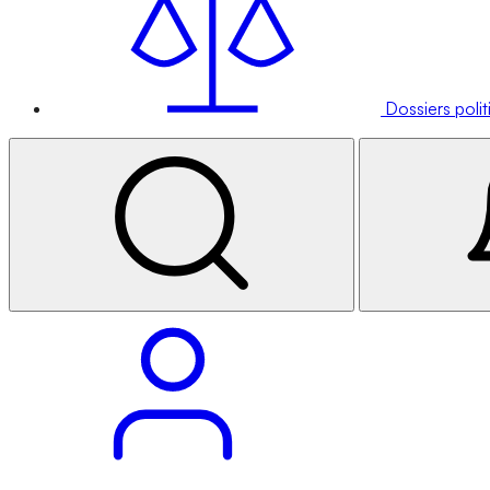
Dossiers poli