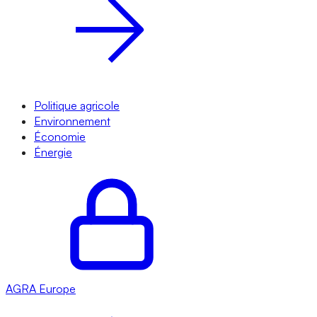
Politique agricole
Environnement
Économie
Énergie
AGRA
Europe