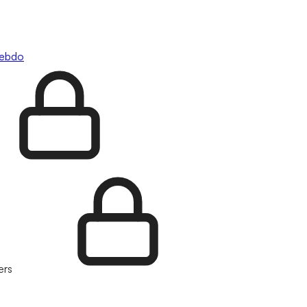
hebdo
ers