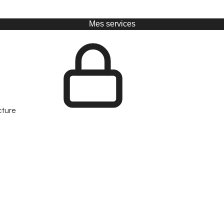
Mes services
cture