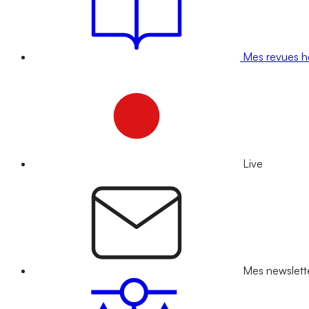
Mes revues 
Live
Mes newslett