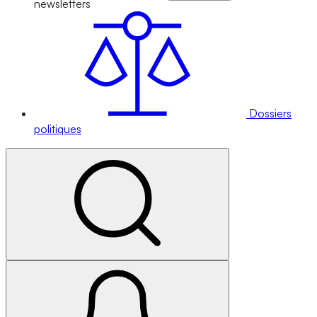
newsletters
Dossiers
politiques