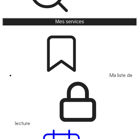
Mes services
Ma liste de
lecture