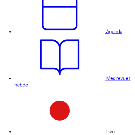
Agenda
Mes revues
hebdo
Live