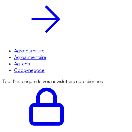
Agrofourniture
Agroalimentaire
AgTech
Coop-négoce
Tout l'historique de vos newsletters quotidiennes