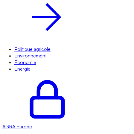
Politique agricole
Environnement
Économie
Énergie
AGRA
Europe