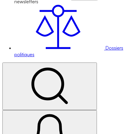
newsletters
Dossiers
politiques