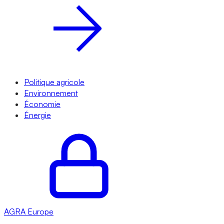
Politique agricole
Environnement
Économie
Énergie
AGRA
Europe