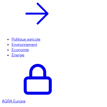
Politique agricole
Environnement
Économie
Énergie
AGRA
Europe