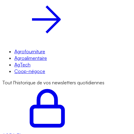
Agrofourniture
Agroalimentaire
AgTech
Coop-négoce
Tout l'historique de vos newsletters quotidiennes