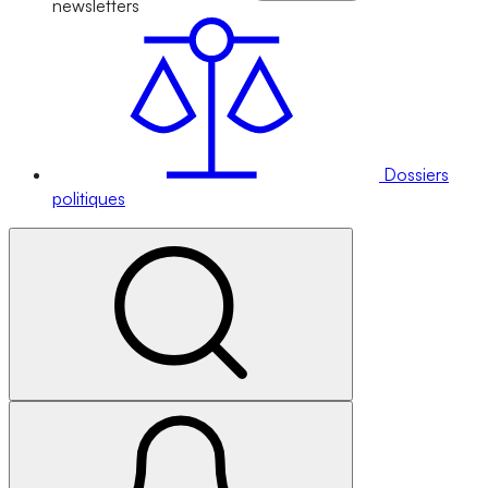
newsletters
Dossiers
politiques