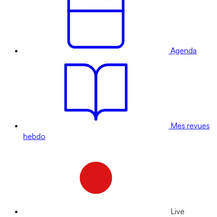
Agenda
Mes revues
hebdo
Live