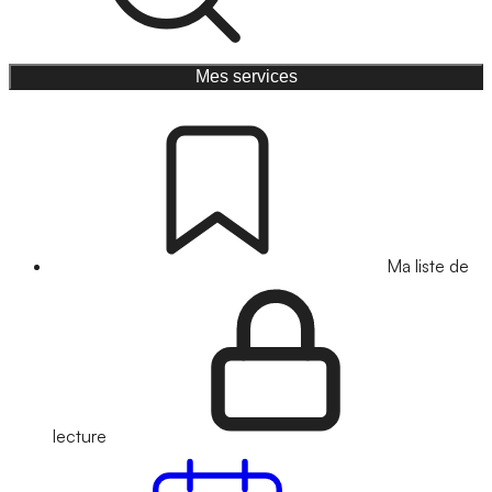
Mes services
Ma liste de
lecture