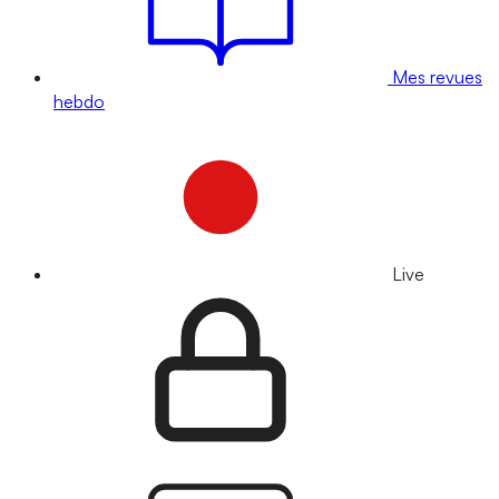
Mes revues
hebdo
Live