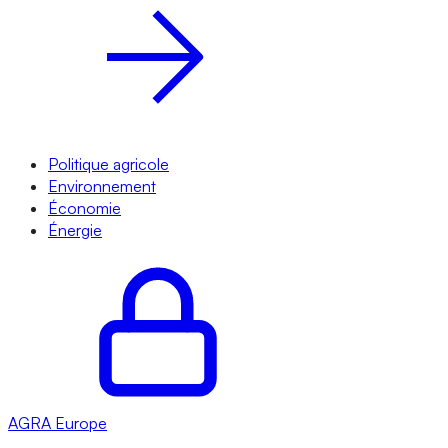
Politique agricole
Environnement
Économie
Énergie
AGRA
Europe