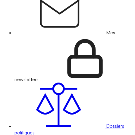
Mes
newsletters
Dossiers
politiques