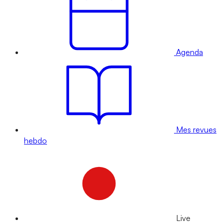
Agenda
Mes revues
hebdo
Live