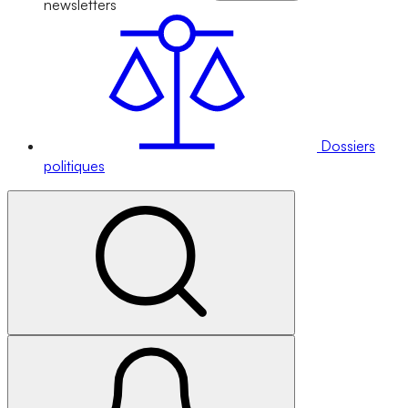
newsletters
Dossiers
politiques