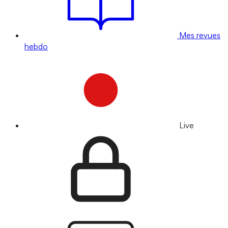
Mes revues
hebdo
Live