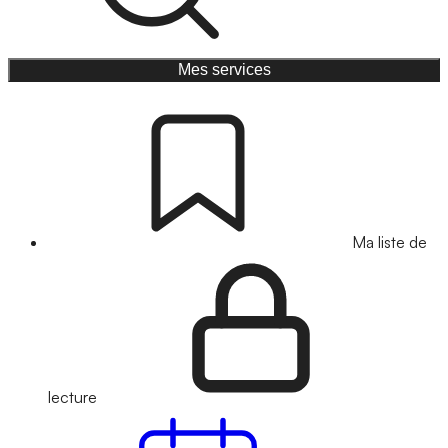
Mes services
Ma liste de
lecture