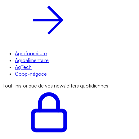
Agrofourniture
Agroalimentaire
AgTech
Coop-négoce
Tout l'historique de vos newsletters quotidiennes