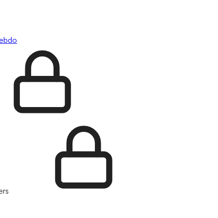
hebdo
ers