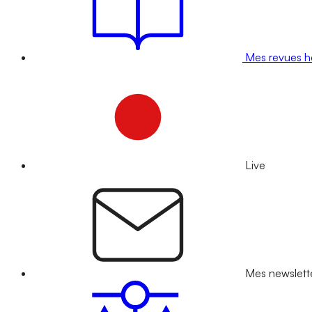
Mes revues 
Live
Mes newslett