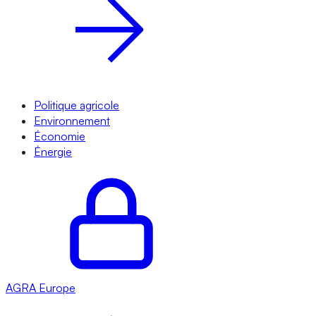
Politique agricole
Environnement
Économie
Énergie
AGRA
Europe