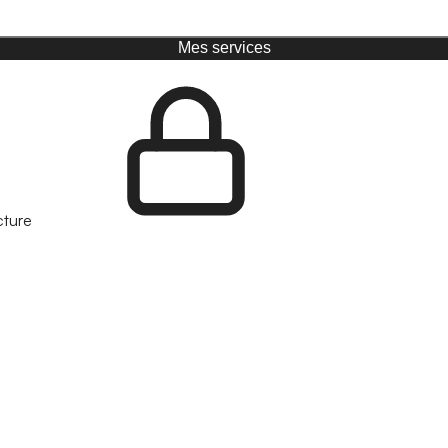
Mes services
cture