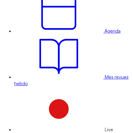
Agenda
Mes revues
hebdo
Live