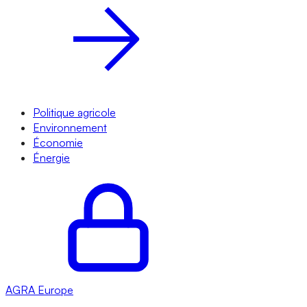
Politique agricole
Environnement
Économie
Énergie
AGRA
Europe