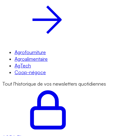
Agrofourniture
Agroalimentaire
AgTech
Coop-négoce
Tout l'historique de vos newsletters quotidiennes