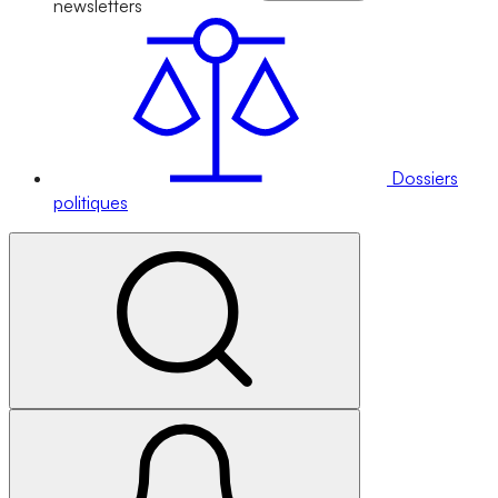
newsletters
Dossiers
politiques