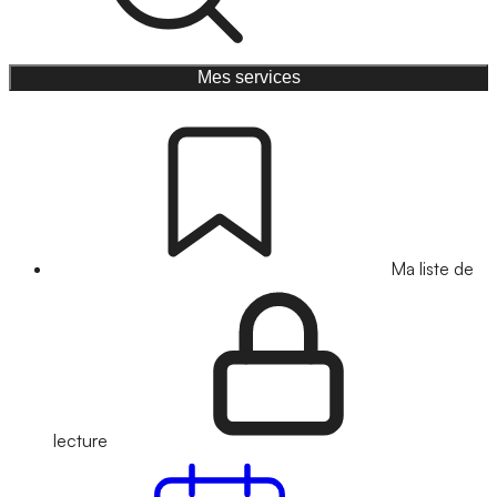
Mes services
Ma liste de
lecture