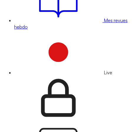
Mes revues
hebdo
Live