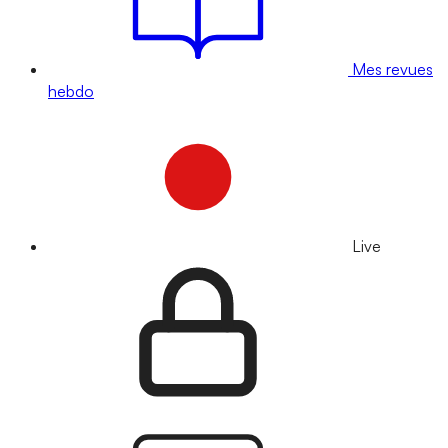
Mes revues
hebdo
Live