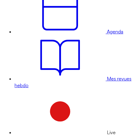
Agenda
Mes revues
hebdo
Live