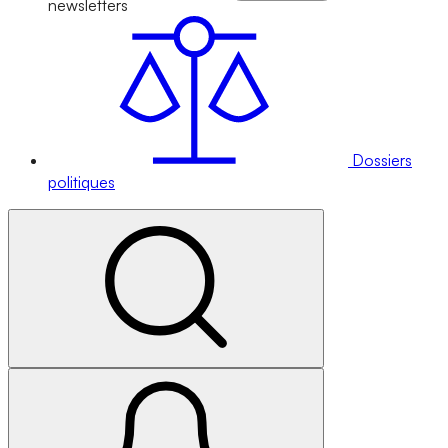
newsletters
Dossiers
politiques