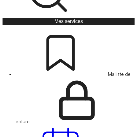
Mes services
Ma liste de
lecture