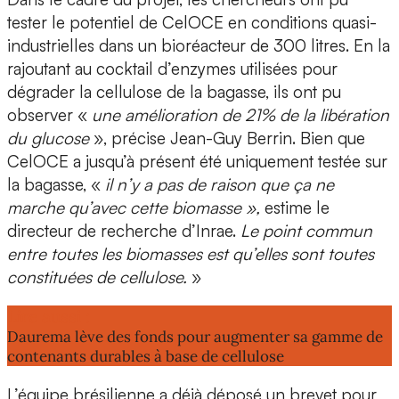
tester le potentiel de CelOCE
en conditions quasi-
industrielles
dans un
bioréacteur de 300 litres
. En la
rajoutant au cocktail d’enzymes utilisées pour
dégrader la cellulose de la bagasse, ils ont pu
observer «
une amélioration de 21% de la libération
du glucose
», précise Jean-Guy Berrin. Bien que
CelOCE a jusqu’à présent été uniquement testée sur
la bagasse, «
il n’y a pas de raison que ça ne
marche qu’avec cette biomasse »,
estime le
directeur de recherche d’Inrae.
Le point commun
entre toutes les biomasses est qu’elles sont toutes
constituées de cellulose.
»
Lire aussi :
Daurema lève des fonds pour augmenter sa gamme de
contenants durables à base de cellulose
L’équipe brésilienne a déjà
déposé un brevet
pour