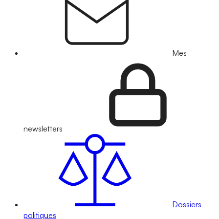
Mes
newsletters
Dossiers
politiques