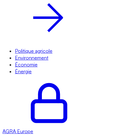
Politique agricole
Environnement
Économie
Énergie
AGRA
Europe