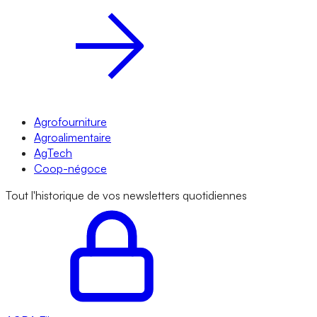
Agrofourniture
Agroalimentaire
AgTech
Coop-négoce
Tout l'historique de vos newsletters quotidiennes