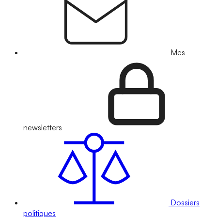
Mes
newsletters
Dossiers
politiques