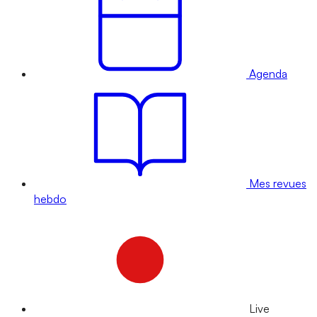
Agenda
Mes revues
hebdo
Live