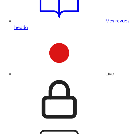
Mes revues
hebdo
Live