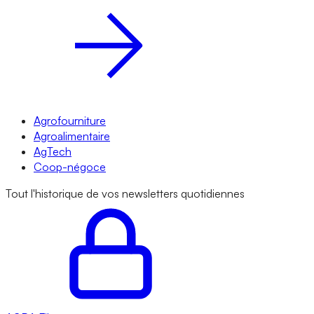
Agrofourniture
Agroalimentaire
AgTech
Coop-négoce
Tout l'historique de vos newsletters quotidiennes