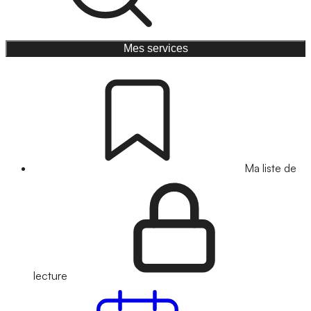
Mes services
Ma liste de
lecture