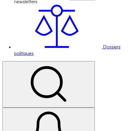
newsletters
Dossiers
politiques