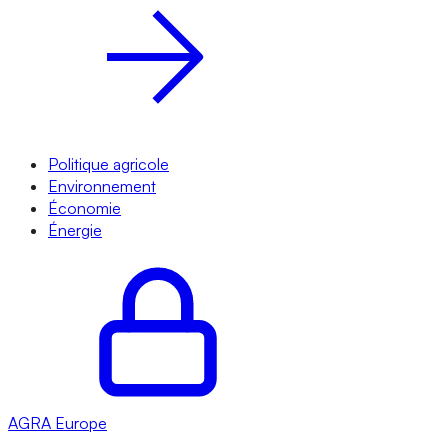
Politique agricole
Environnement
Économie
Énergie
AGRA
Europe