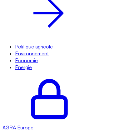
Politique agricole
Environnement
Économie
Énergie
AGRA
Europe