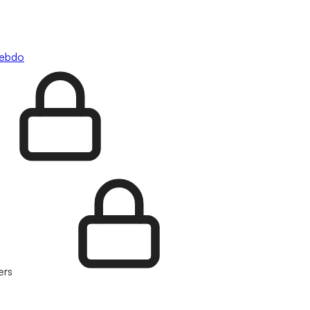
hebdo
ers