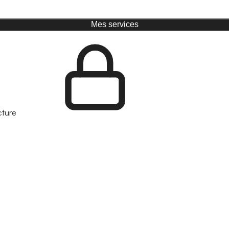
Mes services
cture