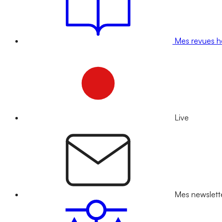
Mes revues 
Live
Mes newslett