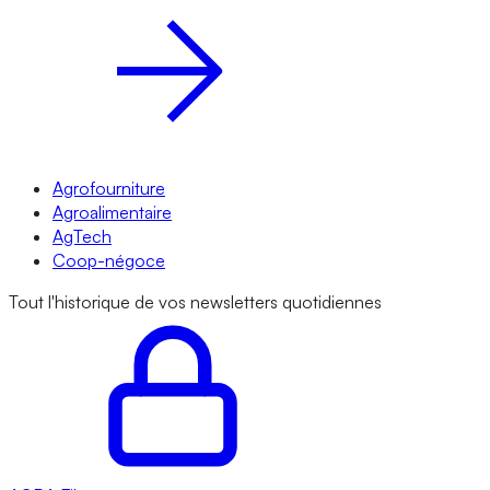
Agrofourniture
Agroalimentaire
AgTech
Coop-négoce
Tout l'historique de vos newsletters quotidiennes