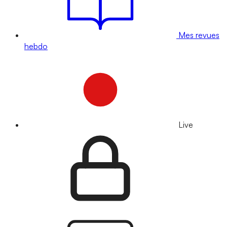
Mes revues
hebdo
Live