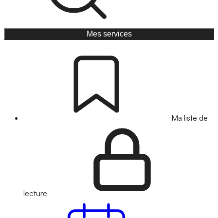
Mes services
Ma liste de
lecture