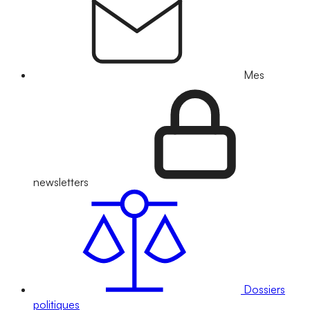
Mes
newsletters
Dossiers
politiques