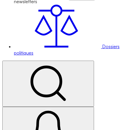
newsletters
Dossiers
politiques