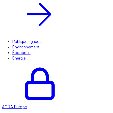
Politique agricole
Environnement
Économie
Énergie
AGRA
Europe