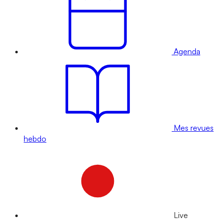
Agenda
Mes revues
hebdo
Live