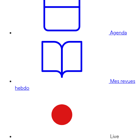
Agenda
Mes revues
hebdo
Live