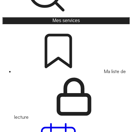
Mes services
Ma liste de
lecture