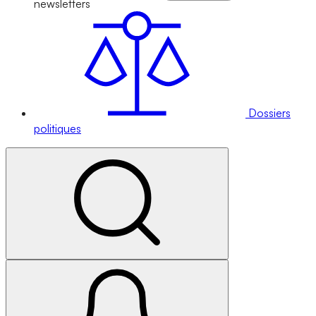
newsletters
Dossiers
politiques