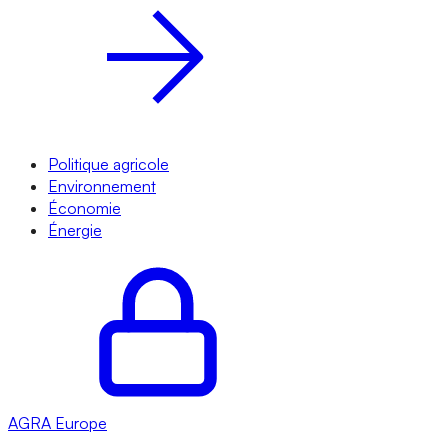
Politique agricole
Environnement
Économie
Énergie
AGRA
Europe