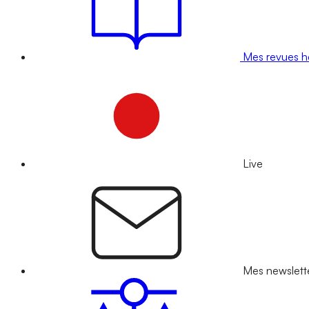
Mes revues 
Live
Mes newslett