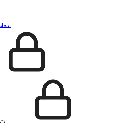
hebdo
ers