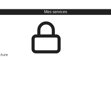
Mes services
cture