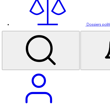
Dossiers poli