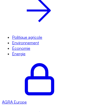
Politique agricole
Environnement
Économie
Énergie
AGRA
Europe