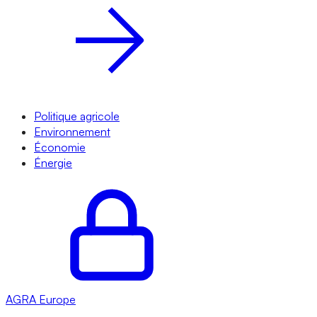
Politique agricole
Environnement
Économie
Énergie
AGRA
Europe