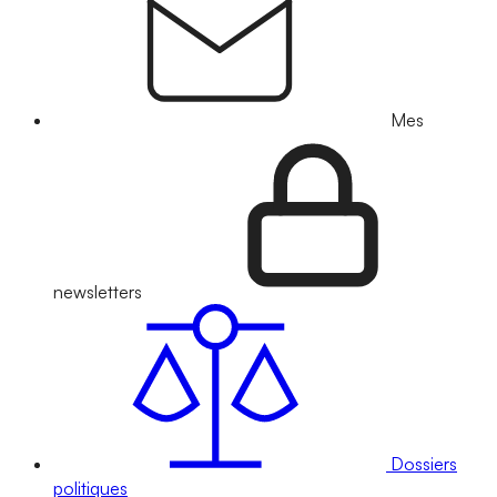
Mes
newsletters
Dossiers
politiques