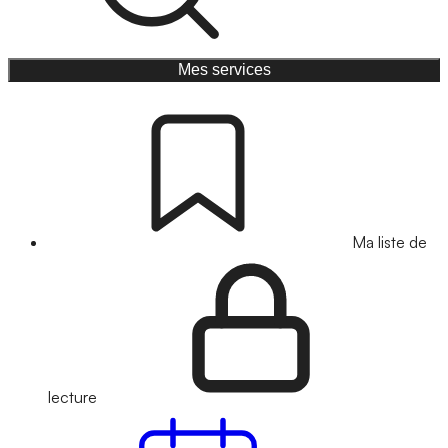
Mes services
Ma liste de
lecture