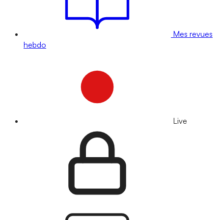
Mes revues
hebdo
Live