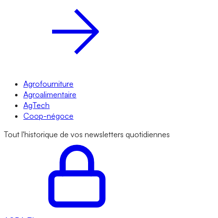
Agrofourniture
Agroalimentaire
AgTech
Coop-négoce
Tout l'historique de vos newsletters quotidiennes