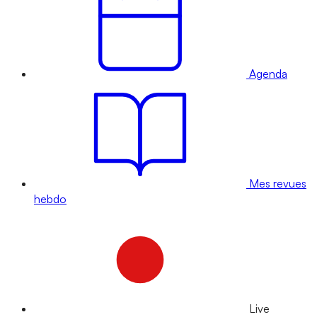
Agenda
Mes revues
hebdo
Live