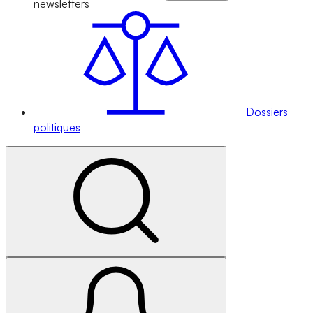
newsletters
Dossiers
politiques