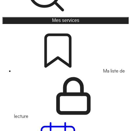
Mes services
Ma liste de
lecture