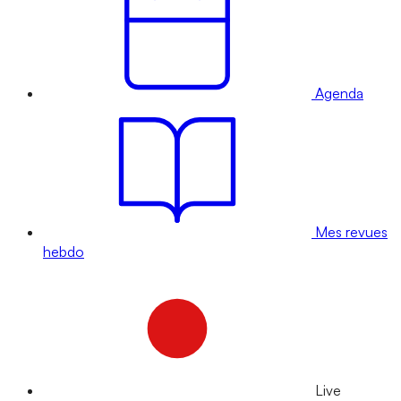
Agenda
Mes revues
hebdo
Live