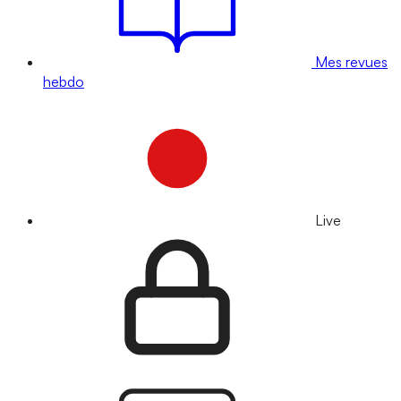
Mes revues
hebdo
Live