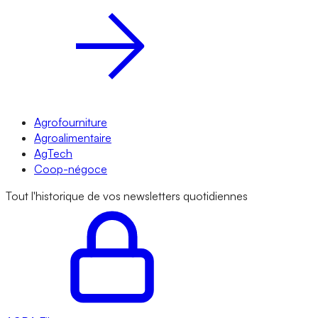
Agrofourniture
Agroalimentaire
AgTech
Coop-négoce
Tout l'historique de vos newsletters quotidiennes