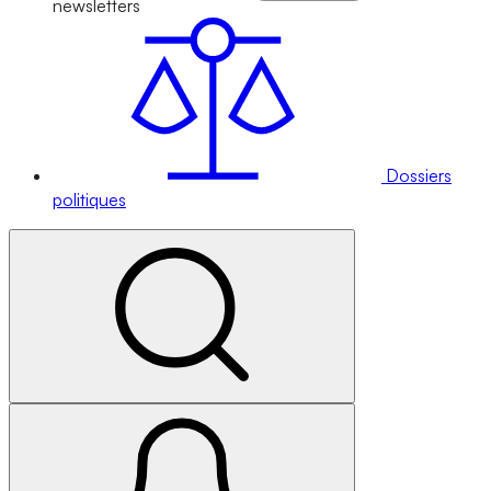
newsletters
Dossiers
politiques