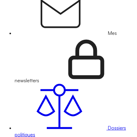
Mes
newsletters
Dossiers
politiques