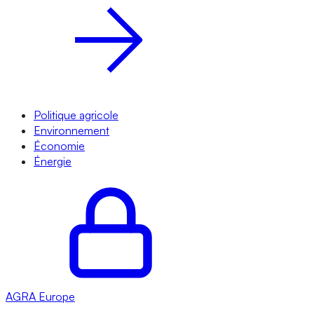
Politique agricole
Environnement
Économie
Énergie
AGRA
Europe