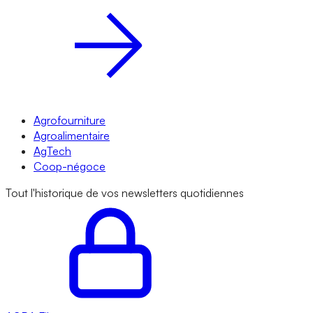
Agrofourniture
Agroalimentaire
AgTech
Coop-négoce
Tout l'historique de vos newsletters quotidiennes