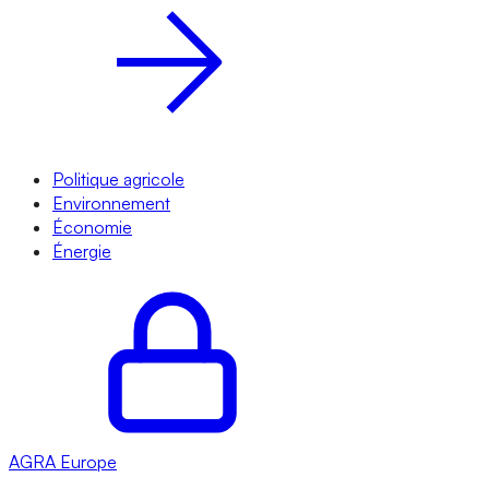
Politique agricole
Environnement
Économie
Énergie
AGRA
Europe