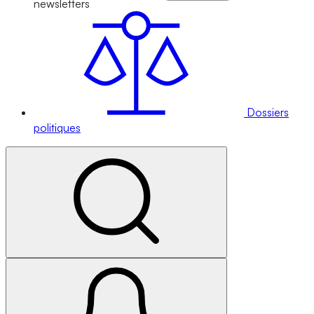
newsletters
Dossiers
politiques