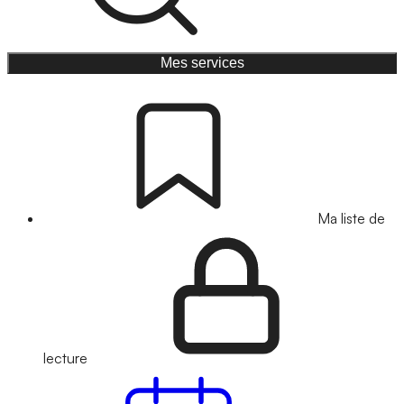
Mes services
Ma liste de
lecture