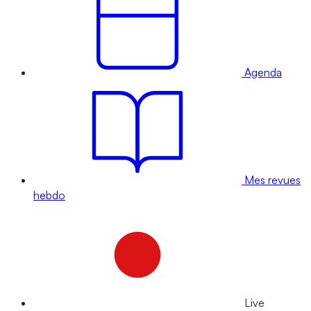
Agenda
Mes revues
hebdo
Live