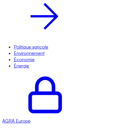
Politique agricole
Environnement
Économie
Énergie
AGRA
Europe