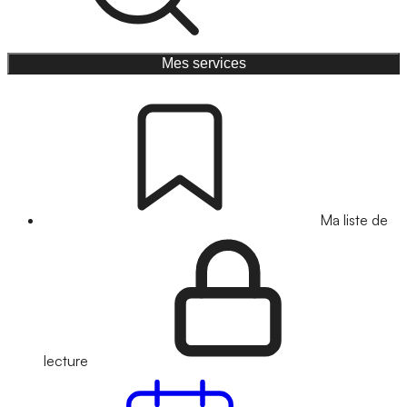
Mes services
Ma liste de
lecture