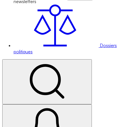
newsletters
Dossiers
politiques