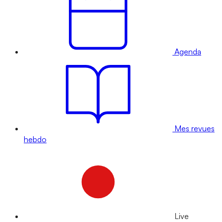
Agenda
Mes revues
hebdo
Live