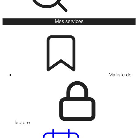
Mes services
Ma liste de
lecture