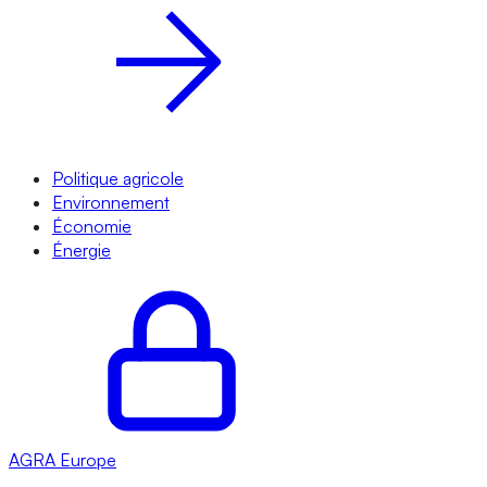
Politique agricole
Environnement
Économie
Énergie
AGRA
Europe