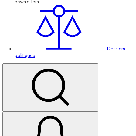
newsletters
Dossiers
politiques