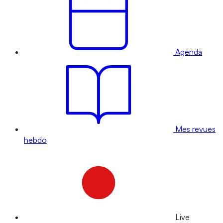
Agenda
Mes revues
hebdo
Live