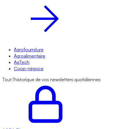
Agrofourniture
Agroalimentaire
AgTech
Coop-négoce
Tout l'historique de vos newsletters quotidiennes