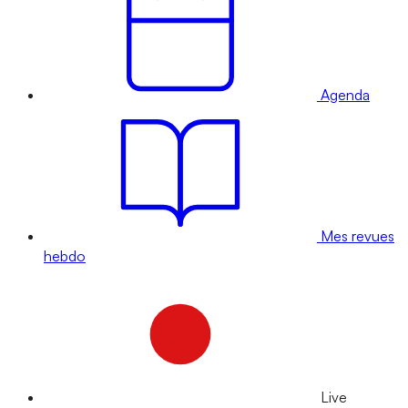
Agenda
Mes revues
hebdo
Live