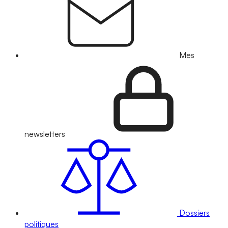
Mes
newsletters
Dossiers
politiques