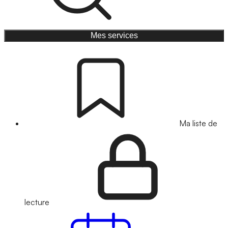
Mes services
Ma liste de
lecture