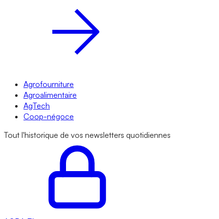
Agrofourniture
Agroalimentaire
AgTech
Coop-négoce
Tout l'historique de vos newsletters quotidiennes