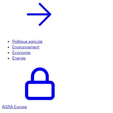
Politique agricole
Environnement
Économie
Énergie
AGRA
Europe