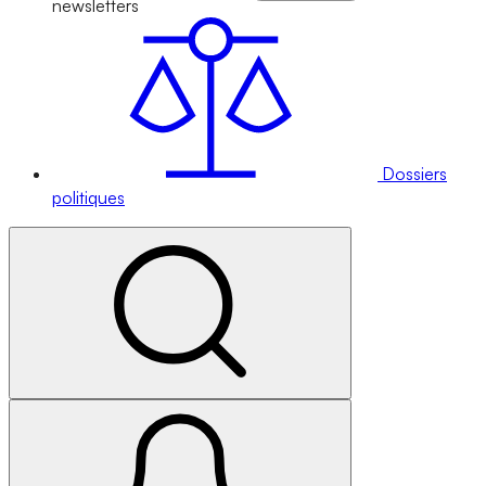
newsletters
Dossiers
politiques