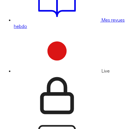
Mes revues
hebdo
Live