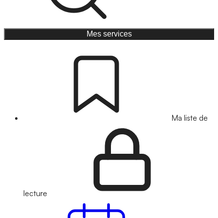
Mes services
Ma liste de
lecture