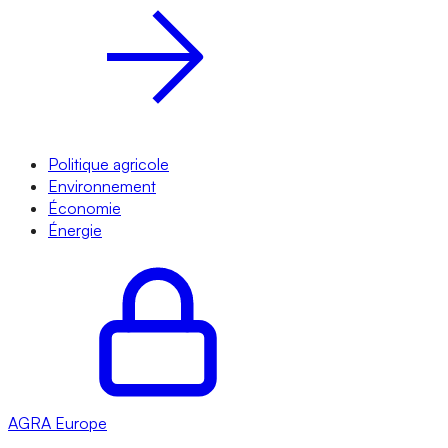
Politique agricole
Environnement
Économie
Énergie
AGRA
Europe