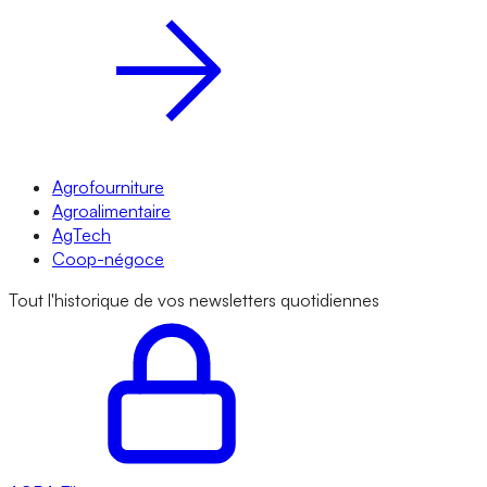
Agrofourniture
Agroalimentaire
AgTech
Coop-négoce
Tout l'historique de vos newsletters quotidiennes