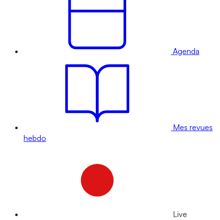
Agenda
Mes revues
hebdo
Live