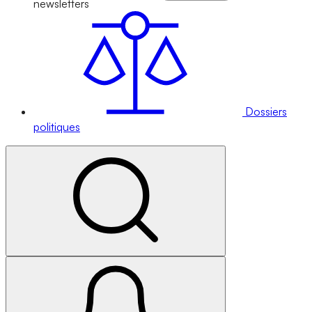
newsletters
Dossiers
politiques