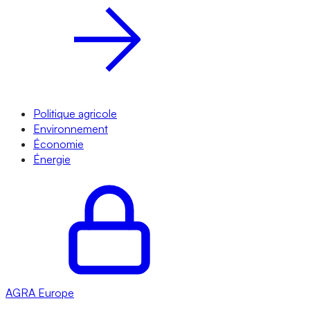
Politique agricole
Environnement
Économie
Énergie
AGRA
Europe