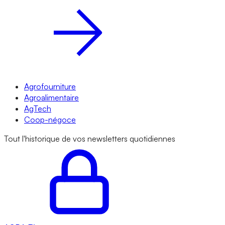
Agrofourniture
Agroalimentaire
AgTech
Coop-négoce
Tout l'historique de vos newsletters quotidiennes