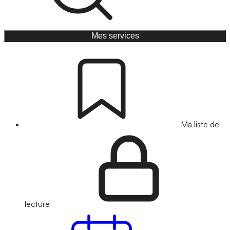
Mes services
Ma liste de
lecture