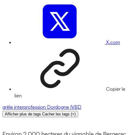
X.com
Copier le
lien
grêle
interprofession
Dordogne
IVBD
Afficher plus de tags
Cacher les tags
(
+
)
Environ 2 000 hectares du vignoble de Bergerac