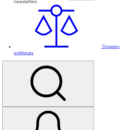
newsletters
Dossiers
politiques