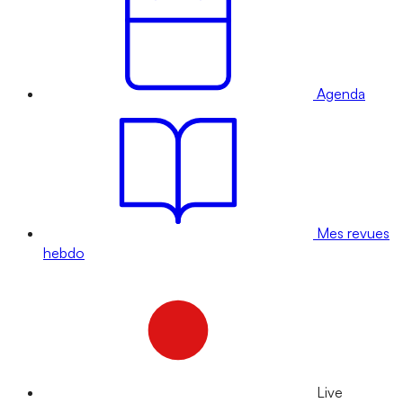
Agenda
Mes revues
hebdo
Live