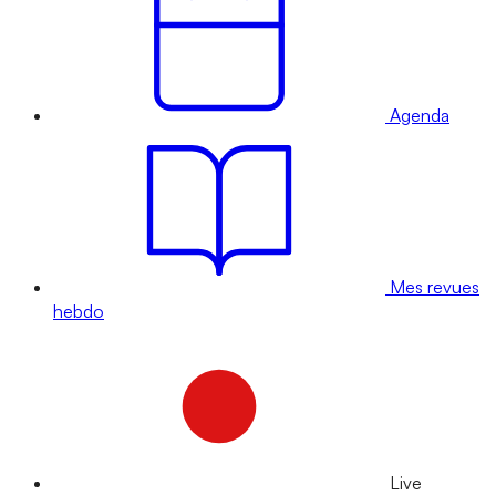
Agenda
Mes revues
hebdo
Live