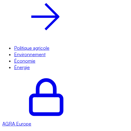
Politique agricole
Environnement
Économie
Énergie
AGRA
Europe