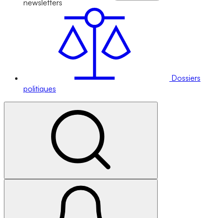
newsletters
Dossiers
politiques