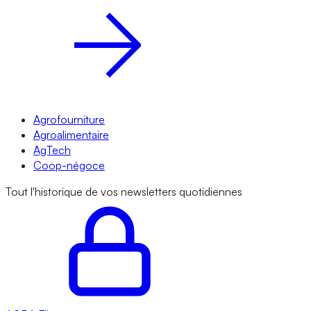
Agrofourniture
Agroalimentaire
AgTech
Coop-négoce
Tout l'historique de vos newsletters quotidiennes