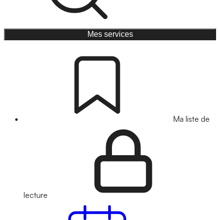
Mes services
Ma liste de
lecture