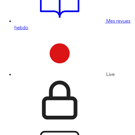
Mes revues
hebdo
Live