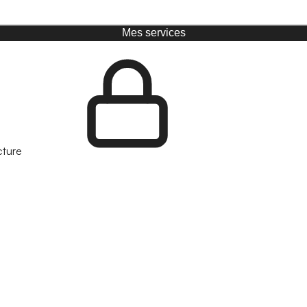
Mes services
cture