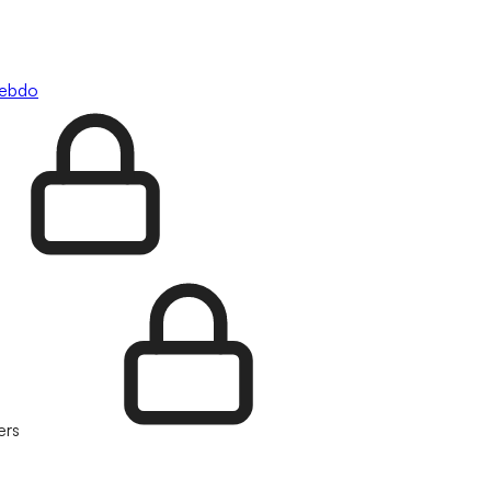
hebdo
ers