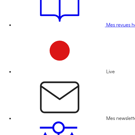
Mes revues 
Live
Mes newslett