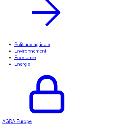
Politique agricole
Environnement
Économie
Énergie
AGRA
Europe