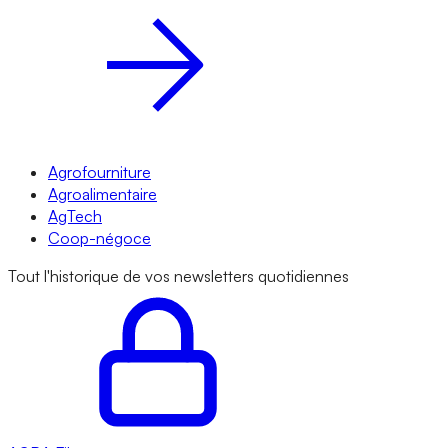
Agrofourniture
Agroalimentaire
AgTech
Coop-négoce
Tout l'historique de vos newsletters quotidiennes