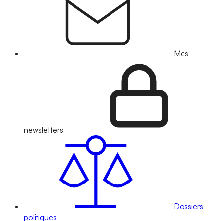
Mes
newsletters
Dossiers
politiques