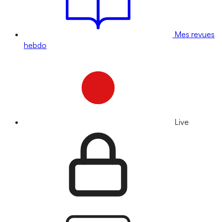
Mes revues
hebdo
Live