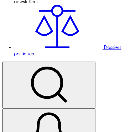
newsletters
Dossiers
politiques