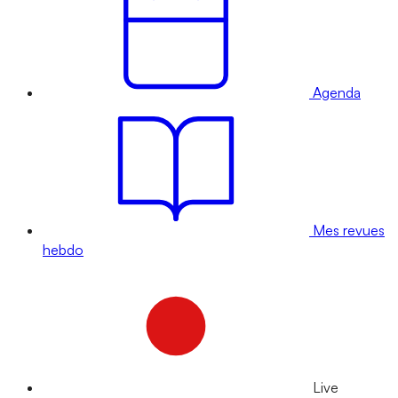
Agenda
Mes revues
hebdo
Live