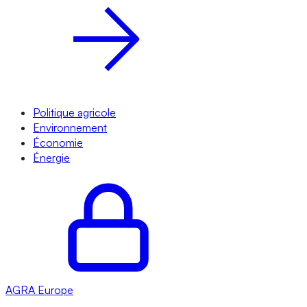
Politique agricole
Environnement
Économie
Énergie
AGRA
Europe