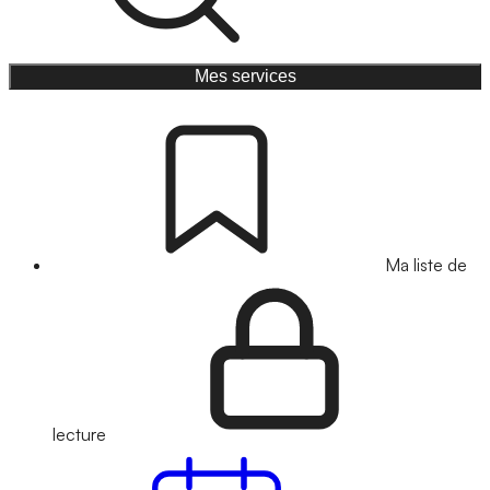
Mes services
Ma liste de
lecture