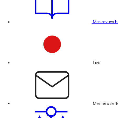
Mes revues 
Live
Mes newslett