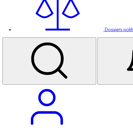
Dossiers poli