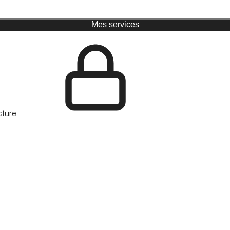
Mes services
cture