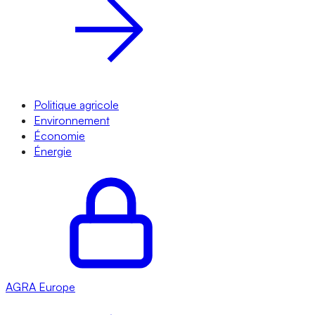
Politique agricole
Environnement
Économie
Énergie
AGRA
Europe