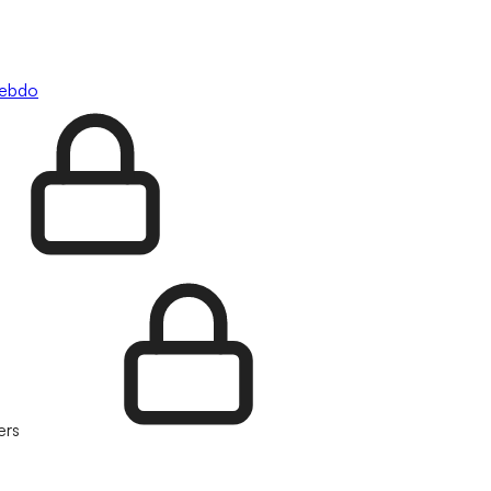
hebdo
ers