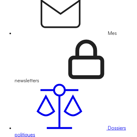
Mes
newsletters
Dossiers
politiques