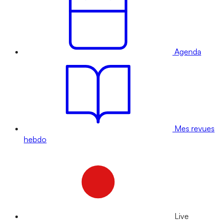
Agenda
Mes revues
hebdo
Live