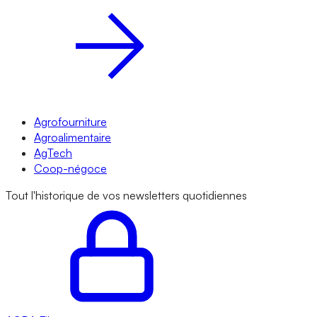
Agrofourniture
Agroalimentaire
AgTech
Coop-négoce
Tout l'historique de vos newsletters quotidiennes