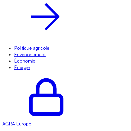
Politique agricole
Environnement
Économie
Énergie
AGRA
Europe