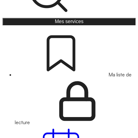
Mes services
Ma liste de
lecture