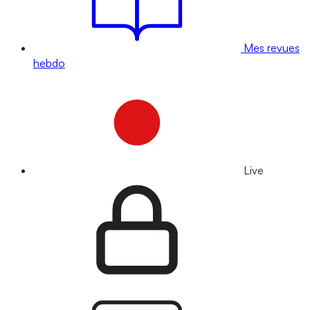
Mes revues
hebdo
Live