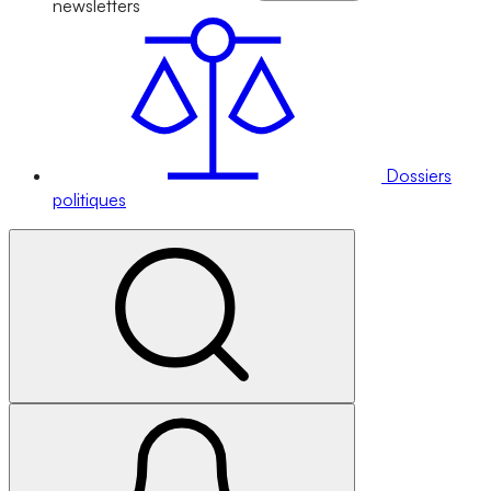
newsletters
Dossiers
politiques