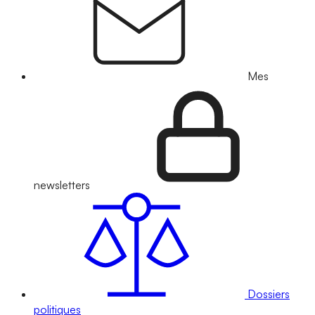
Mes
newsletters
Dossiers
politiques