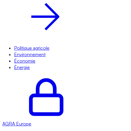
Politique agricole
Environnement
Économie
Énergie
AGRA
Europe