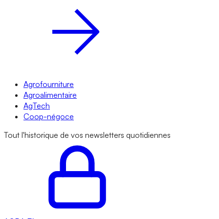
Agrofourniture
Agroalimentaire
AgTech
Coop-négoce
Tout l'historique de vos newsletters quotidiennes