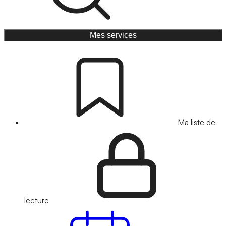
Mes services
Ma liste de
lecture