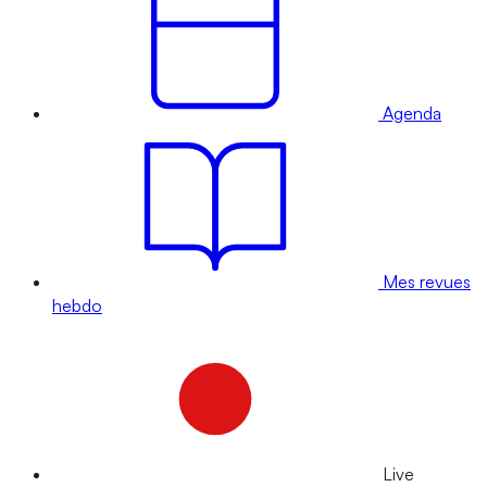
Agenda
Mes revues
hebdo
Live