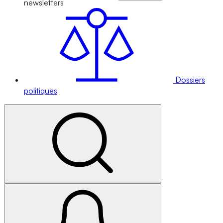
newsletters
Dossiers
politiques