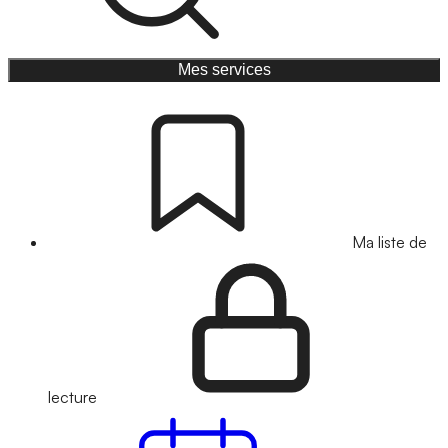
Mes services
Ma liste de
lecture