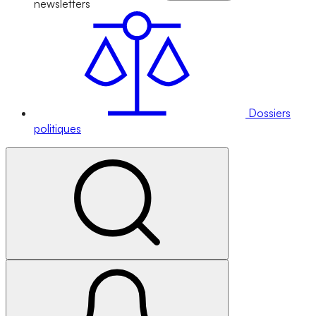
newsletters
Dossiers
politiques