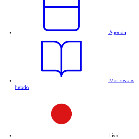
Agenda
Mes revues
hebdo
Live