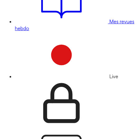
Mes revues
hebdo
Live