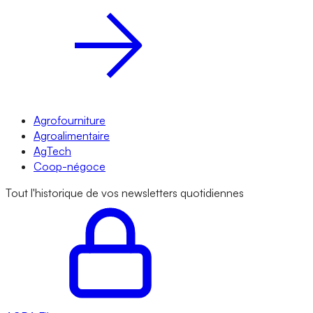
Agrofourniture
Agroalimentaire
AgTech
Coop-négoce
Tout l'historique de vos newsletters quotidiennes