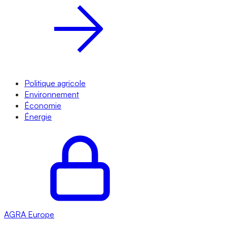
Politique agricole
Environnement
Économie
Énergie
AGRA
Europe