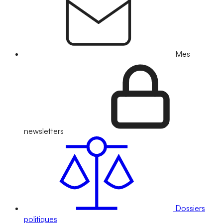
Mes
newsletters
Dossiers
politiques