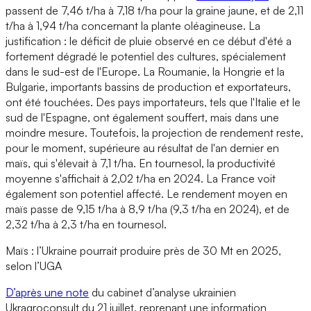
passent de 7,46 t/ha à 7,18 t/ha pour la graine jaune, et de 2,11
t/ha à 1,94 t/ha concernant la plante oléagineuse. La
justification : le déficit de pluie observé en ce début d'été a
fortement dégradé le potentiel des cultures, spécialement
dans le sud-est de l'Europe. La Roumanie, la Hongrie et la
Bulgarie, importants bassins de production et exportateurs,
ont été touchées. Des pays importateurs, tels que l'Italie et le
sud de l'Espagne, ont également souffert, mais dans une
moindre mesure. Toutefois, la projection de rendement reste,
pour le moment, supérieure au résultat de l'an dernier en
maïs, qui s'élevait à 7,1 t/ha. En tournesol, la productivité
moyenne s'affichait à 2,02 t/ha en 2024. La France voit
également son potentiel affecté. Le rendement moyen en
maïs passe de 9,15 t/ha à 8,9 t/ha (9,3 t/ha en 2024), et de
2,32 t/ha à 2,3 t/ha en tournesol.
Maïs : l’Ukraine pourrait produire près de 30 Mt en 2025,
selon l’UGA
D’après une note
du cabinet d’analyse ukrainien
Ukragroconsult du 21 juillet, reprenant une information