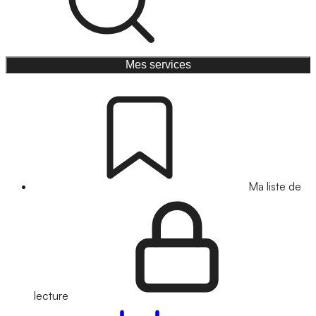
Mes services
Ma liste de
lecture