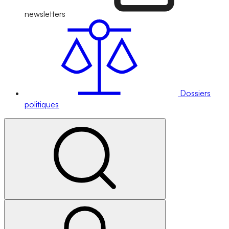
newsletters
Dossiers
politiques